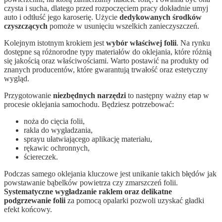
czysta i sucha, dlatego przed rozpoczęciem pracy dokładnie umyj
auto i odtłuść jego karoserię. Użycie
dedykowanych środków
czyszczących
pomoże w usunięciu wszelkich zanieczyszczeń.
Kolejnym istotnym krokiem jest
wybór właściwej folii
. Na rynku
dostępne są różnorodne typy materiałów do oklejania, które różnią
się jakością oraz właściwościami. Warto postawić na produkty od
znanych producentów, które gwarantują trwałość oraz estetyczny
wygląd.
Przygotowanie
niezbędnych narzędzi
to następny ważny etap w
procesie oklejania samochodu. Będziesz potrzebować:
noża do cięcia folii,
rakla do wygładzania,
sprayu ułatwiającego aplikację materiału,
rękawic ochronnych,
ściereczek.
Podczas samego oklejania kluczowe jest unikanie takich błędów jak
powstawanie bąbelków powietrza czy zmarszczeń folii.
Systematyczne wygładzanie raklem oraz delikatne
podgrzewanie folii
za pomocą opalarki pozwoli uzyskać gładki
efekt końcowy.