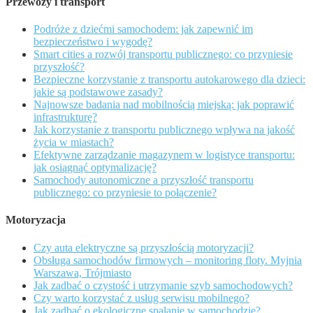
Przewozy i transport
Podróże z dziećmi samochodem: jak zapewnić im
bezpieczeństwo i wygodę?
Smart cities a rozwój transportu publicznego: co przyniesie
przyszłość?
Bezpieczne korzystanie z transportu autokarowego dla dzieci:
jakie są podstawowe zasady?
Najnowsze badania nad mobilnością miejską: jak poprawić
infrastrukturę?
Jak korzystanie z transportu publicznego wpływa na jakość
życia w miastach?
Efektywne zarządzanie magazynem w logistyce transportu:
jak osiągnąć optymalizację?
Samochody autonomiczne a przyszłość transportu
publicznego: co przyniesie to połączenie?
Motoryzacja
Czy auta elektryczne są przyszłością motoryzacji?
Obsługa samochodów firmowych – monitoring floty. Myjnia
Warszawa, Trójmiasto
Jak zadbać o czystość i utrzymanie szyb samochodowych?
Czy warto korzystać z usług serwisu mobilnego?
Jak zadbać o ekologiczne spalanie w samochodzie?