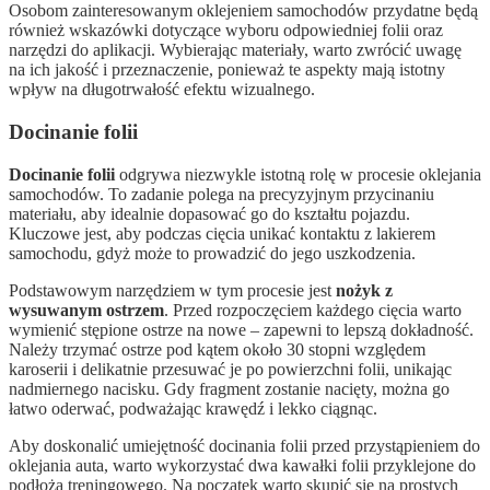
Osobom zainteresowanym oklejeniem samochodów przydatne będą
również wskazówki dotyczące wyboru odpowiedniej folii oraz
narzędzi do aplikacji. Wybierając materiały, warto zwrócić uwagę
na ich jakość i przeznaczenie, ponieważ te aspekty mają istotny
wpływ na długotrwałość efektu wizualnego.
Docinanie folii
Docinanie folii
odgrywa niezwykle istotną rolę w procesie oklejania
samochodów. To zadanie polega na precyzyjnym przycinaniu
materiału, aby idealnie dopasować go do kształtu pojazdu.
Kluczowe jest, aby podczas cięcia unikać kontaktu z lakierem
samochodu, gdyż może to prowadzić do jego uszkodzenia.
Podstawowym narzędziem w tym procesie jest
nożyk z
wysuwanym ostrzem
. Przed rozpoczęciem każdego cięcia warto
wymienić stępione ostrze na nowe – zapewni to lepszą dokładność.
Należy trzymać ostrze pod kątem około 30 stopni względem
karoserii i delikatnie przesuwać je po powierzchni folii, unikając
nadmiernego nacisku. Gdy fragment zostanie nacięty, można go
łatwo oderwać, podważając krawędź i lekko ciągnąc.
Aby doskonalić umiejętność docinania folii przed przystąpieniem do
oklejania auta, warto wykorzystać dwa kawałki folii przyklejone do
podłoża treningowego. Na początek warto skupić się na prostych