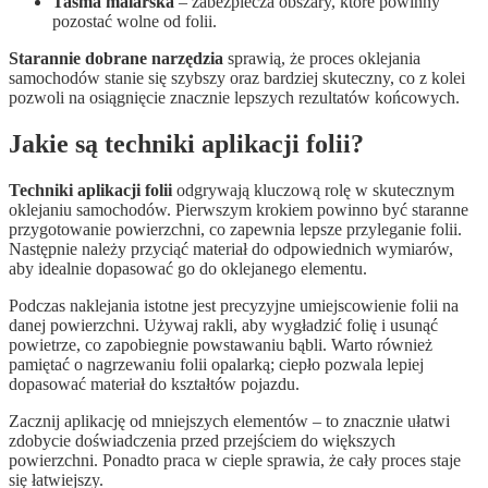
Taśma malarska
– zabezpiecza obszary, które powinny
pozostać wolne od folii.
Starannie dobrane narzędzia
sprawią, że proces oklejania
samochodów stanie się szybszy oraz bardziej skuteczny, co z kolei
pozwoli na osiągnięcie znacznie lepszych rezultatów końcowych.
Jakie są techniki aplikacji folii?
Techniki aplikacji folii
odgrywają kluczową rolę w skutecznym
oklejaniu samochodów. Pierwszym krokiem powinno być staranne
przygotowanie powierzchni, co zapewnia lepsze przyleganie folii.
Następnie należy przyciąć materiał do odpowiednich wymiarów,
aby idealnie dopasować go do oklejanego elementu.
Podczas naklejania istotne jest precyzyjne umiejscowienie folii na
danej powierzchni. Używaj rakli, aby wygładzić folię i usunąć
powietrze, co zapobiegnie powstawaniu bąbli. Warto również
pamiętać o nagrzewaniu folii opalarką; ciepło pozwala lepiej
dopasować materiał do kształtów pojazdu.
Zacznij aplikację od mniejszych elementów – to znacznie ułatwi
zdobycie doświadczenia przed przejściem do większych
powierzchni. Ponadto praca w cieple sprawia, że cały proces staje
się łatwiejszy.