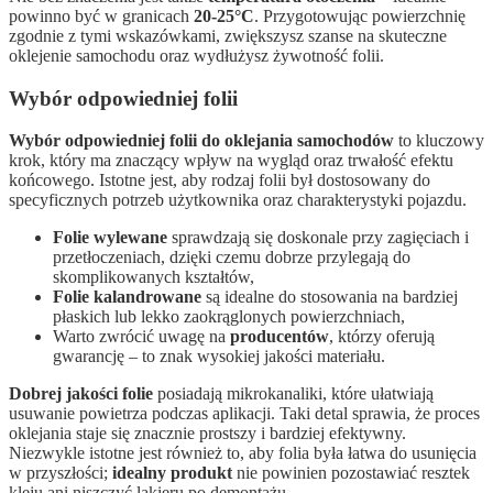
powinno być w granicach
20-25°C
. Przygotowując powierzchnię
zgodnie z tymi wskazówkami, zwiększysz szanse na skuteczne
oklejenie samochodu oraz wydłużysz żywotność folii.
Wybór odpowiedniej folii
Wybór odpowiedniej folii do oklejania samochodów
to kluczowy
krok, który ma znaczący wpływ na wygląd oraz trwałość efektu
końcowego. Istotne jest, aby rodzaj folii był dostosowany do
specyficznych potrzeb użytkownika oraz charakterystyki pojazdu.
Folie wylewane
sprawdzają się doskonale przy zagięciach i
przetłoczeniach, dzięki czemu dobrze przylegają do
skomplikowanych kształtów,
Folie kalandrowane
są idealne do stosowania na bardziej
płaskich lub lekko zaokrąglonych powierzchniach,
Warto zwrócić uwagę na
producentów
, którzy oferują
gwarancję – to znak wysokiej jakości materiału.
Dobrej jakości folie
posiadają mikrokanaliki, które ułatwiają
usuwanie powietrza podczas aplikacji. Taki detal sprawia, że proces
oklejania staje się znacznie prostszy i bardziej efektywny.
Niezwykle istotne jest również to, aby folia była łatwa do usunięcia
w przyszłości;
idealny produkt
nie powinien pozostawiać resztek
kleju ani niszczyć lakieru po demontażu.