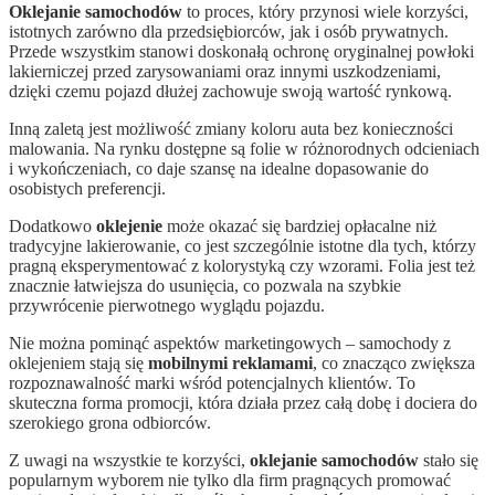
Oklejanie samochodów
to proces, który przynosi wiele korzyści,
istotnych zarówno dla przedsiębiorców, jak i osób prywatnych.
Przede wszystkim stanowi doskonałą ochronę oryginalnej powłoki
lakierniczej przed zarysowaniami oraz innymi uszkodzeniami,
dzięki czemu pojazd dłużej zachowuje swoją wartość rynkową.
Inną zaletą jest możliwość zmiany koloru auta bez konieczności
malowania. Na rynku dostępne są folie w różnorodnych odcieniach
i wykończeniach, co daje szansę na idealne dopasowanie do
osobistych preferencji.
Dodatkowo
oklejenie
może okazać się bardziej opłacalne niż
tradycyjne lakierowanie, co jest szczególnie istotne dla tych, którzy
pragną eksperymentować z kolorystyką czy wzorami. Folia jest też
znacznie łatwiejsza do usunięcia, co pozwala na szybkie
przywrócenie pierwotnego wyglądu pojazdu.
Nie można pominąć aspektów marketingowych – samochody z
oklejeniem stają się
mobilnymi reklamami
, co znacząco zwiększa
rozpoznawalność marki wśród potencjalnych klientów. To
skuteczna forma promocji, która działa przez całą dobę i dociera do
szerokiego grona odbiorców.
Z uwagi na wszystkie te korzyści,
oklejanie samochodów
stało się
popularnym wyborem nie tylko dla firm pragnących promować