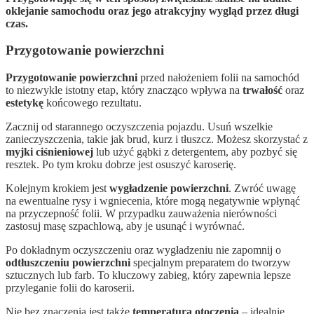
oklejanie samochodu oraz jego atrakcyjny wygląd przez długi
czas.
Przygotowanie powierzchni
Przygotowanie powierzchni
przed nałożeniem folii na samochód
to niezwykle istotny etap, który znacząco wpływa na
trwałość
oraz
estetykę
końcowego rezultatu.
Zacznij od starannego oczyszczenia pojazdu. Usuń wszelkie
zanieczyszczenia, takie jak brud, kurz i tłuszcz. Możesz skorzystać z
myjki ciśnieniowej
lub użyć gąbki z detergentem, aby pozbyć się
resztek. Po tym kroku dobrze jest osuszyć karoserię.
Kolejnym krokiem jest
wygładzenie powierzchni
. Zwróć uwagę
na ewentualne rysy i wgniecenia, które mogą negatywnie wpłynąć
na przyczepność folii. W przypadku zauważenia nierówności
zastosuj masę szpachlową, aby je usunąć i wyrównać.
Po dokładnym oczyszczeniu oraz wygładzeniu nie zapomnij o
odtłuszczeniu powierzchni
specjalnym preparatem do tworzyw
sztucznych lub farb. To kluczowy zabieg, który zapewnia lepsze
przyleganie folii do karoserii.
Nie bez znaczenia jest także
temperatura otoczenia
– idealnie