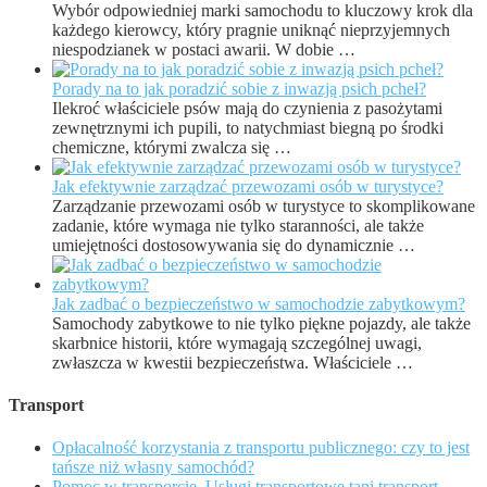
Wybór odpowiedniej marki samochodu to kluczowy krok dla
każdego kierowcy, który pragnie uniknąć nieprzyjemnych
niespodzianek w postaci awarii. W dobie …
Porady na to jak poradzić sobie z inwazją psich pcheł?
Ilekroć właściciele psów mają do czynienia z pasożytami
zewnętrznymi ich pupili, to natychmiast biegną po środki
chemiczne, którymi zwalcza się …
Jak efektywnie zarządzać przewozami osób w turystyce?
Zarządzanie przewozami osób w turystyce to skomplikowane
zadanie, które wymaga nie tylko staranności, ale także
umiejętności dostosowywania się do dynamicznie …
Jak zadbać o bezpieczeństwo w samochodzie zabytkowym?
Samochody zabytkowe to nie tylko piękne pojazdy, ale także
skarbnice historii, które wymagają szczególnej uwagi,
zwłaszcza w kwestii bezpieczeństwa. Właściciele …
Transport
Opłacalność korzystania z transportu publicznego: czy to jest
tańsze niż własny samochód?
Pomoc w transporcie. Usługi transportowe tani transport