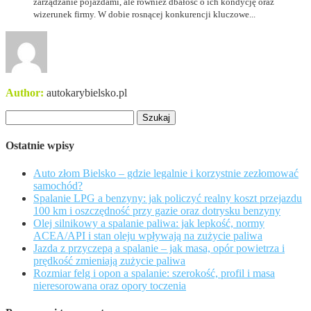
zarządzanie pojazdami, ale również dbałość o ich kondycję oraz
wizerunek firmy. W dobie rosnącej konkurencji kluczowe...
Author:
autokarybielsko.pl
Szukaj:
Ostatnie wpisy
Auto złom Bielsko – gdzie legalnie i korzystnie zezłomować
samochód?
Spalanie LPG a benzyny: jak policzyć realny koszt przejazdu
100 km i oszczędność przy gazie oraz dotrysku benzyny
Olej silnikowy a spalanie paliwa: jak lepkość, normy
ACEA/API i stan oleju wpływają na zużycie paliwa
Jazda z przyczepą a spalanie – jak masa, opór powietrza i
prędkość zmieniają zużycie paliwa
Rozmiar felg i opon a spalanie: szerokość, profil i masa
nieresorowana oraz opory toczenia