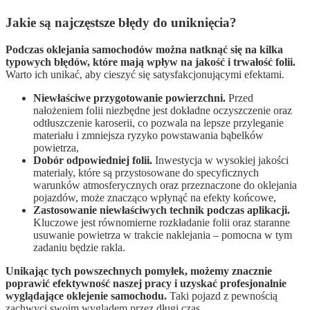
Jakie są najczęstsze błędy do uniknięcia?
Podczas oklejania samochodów można natknąć się na kilka
typowych błędów, które mają wpływ na jakość i trwałość folii.
Warto ich unikać, aby cieszyć się satysfakcjonującymi efektami.
Niewłaściwe przygotowanie powierzchni.
Przed
nałożeniem folii niezbędne jest dokładne oczyszczenie oraz
odtłuszczenie karoserii, co pozwala na lepsze przyleganie
materiału i zmniejsza ryzyko powstawania bąbelków
powietrza,
Dobór odpowiedniej folii.
Inwestycja w wysokiej jakości
materiały, które są przystosowane do specyficznych
warunków atmosferycznych oraz przeznaczone do oklejania
pojazdów, może znacząco wpłynąć na efekty końcowe,
Zastosowanie niewłaściwych technik podczas aplikacji.
Kluczowe jest równomierne rozkładanie folii oraz staranne
usuwanie powietrza w trakcie naklejania – pomocna w tym
zadaniu będzie rakla.
Unikając tych powszechnych pomyłek, możemy znacznie
poprawić efektywność naszej pracy i uzyskać profesjonalnie
wyglądające oklejenie samochodu.
Taki pojazd z pewnością
zachwyci swoim wyglądem przez długi czas.