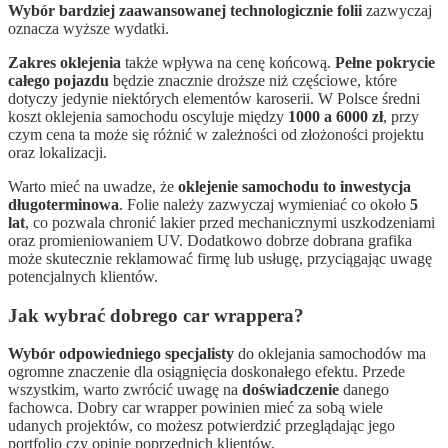
Wybór bardziej zaawansowanej technologicznie folii
zazwyczaj
oznacza wyższe wydatki.
Zakres oklejenia
także wpływa na cenę końcową.
Pełne pokrycie
całego pojazdu
będzie znacznie droższe niż częściowe, które
dotyczy jedynie niektórych elementów karoserii. W Polsce średni
koszt oklejenia samochodu oscyluje między
1000 a 6000 zł
, przy
czym cena ta może się różnić w zależności od złożoności projektu
oraz lokalizacji.
Warto mieć na uwadze, że
oklejenie samochodu to inwestycja
długoterminowa
. Folie należy zazwyczaj wymieniać co około
5
lat
, co pozwala chronić lakier przed mechanicznymi uszkodzeniami
oraz promieniowaniem UV. Dodatkowo dobrze dobrana grafika
może skutecznie reklamować firmę lub usługę, przyciągając uwagę
potencjalnych klientów.
Jak wybrać dobrego car wrappera?
Wybór odpowiedniego specjalisty
do oklejania samochodów ma
ogromne znaczenie dla osiągnięcia doskonałego efektu. Przede
wszystkim, warto zwrócić uwagę na
doświadczenie
danego
fachowca. Dobry car wrapper powinien mieć za sobą wiele
udanych projektów, co możesz potwierdzić przeglądając jego
portfolio czy opinie poprzednich klientów.