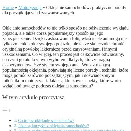
Home
»
Motoryzacja
»
Oklejanie samochodów: praktyczne porady
dla początkujących i zaawansowanych
Oklejanie samochodów to nie tylko sposób na odświeżenie wyglądu
pojazdu, ale także coraz popularniejszy sposób na jego
zabezpieczenie. Dzięki zastosowaniu folii, właściciele aut mogą nie
tylko zmienić kolor swojego pojazdu, ale także skutecznie chronić
oryginalną powłokę lakierniczą przed zarysowaniami i innymi
uszkodzeniami. Co więcej, ten proces jest całkowicie odwracalny,
co czyni go atrakcyjnym wyborem dla tych, którzy pragną
eksperymentować ze stylem swojego auta. Wraz z rosnącą
popularnością oklejania, pojawiają się liczne porady i techniki, które
mogą pomóc zarówno początkującym, jak i doświadczonym
miłośnikom motoryzacji. Jakie są kluczowe aspekty, które warto
wziąć pod uwagę podczas oklejania samochodu?
W tym artykule przeczytasz
Co to jest oklejanie samochodów?
Jakie są korzyści z oklejania samochodów?