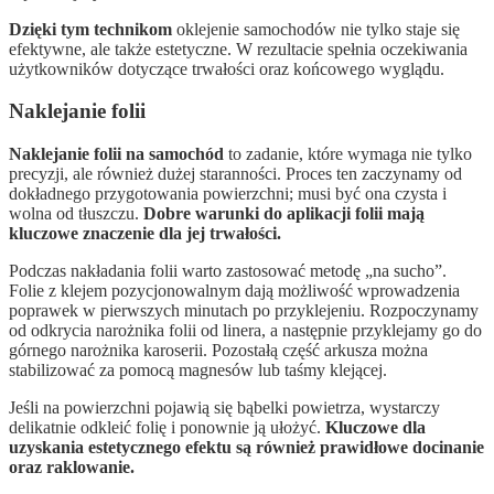
Dzięki tym technikom
oklejenie samochodów nie tylko staje się
efektywne, ale także estetyczne. W rezultacie spełnia oczekiwania
użytkowników dotyczące trwałości oraz końcowego wyglądu.
Naklejanie folii
Naklejanie folii na samochód
to zadanie, które wymaga nie tylko
precyzji, ale również dużej staranności. Proces ten zaczynamy od
dokładnego przygotowania powierzchni; musi być ona czysta i
wolna od tłuszczu.
Dobre warunki do aplikacji folii mają
kluczowe znaczenie dla jej trwałości.
Podczas nakładania folii warto zastosować metodę „na sucho”.
Folie z klejem pozycjonowalnym dają możliwość wprowadzenia
poprawek w pierwszych minutach po przyklejeniu. Rozpoczynamy
od odkrycia narożnika folii od linera, a następnie przyklejamy go do
górnego narożnika karoserii. Pozostałą część arkusza można
stabilizować za pomocą magnesów lub taśmy klejącej.
Jeśli na powierzchni pojawią się bąbelki powietrza, wystarczy
delikatnie odkleić folię i ponownie ją ułożyć.
Kluczowe dla
uzyskania estetycznego efektu są również prawidłowe docinanie
oraz raklowanie.