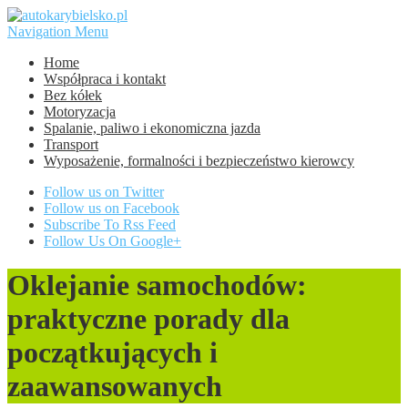
Navigation Menu
Home
Współpraca i kontakt
Bez kółek
Motoryzacja
Spalanie, paliwo i ekonomiczna jazda
Transport
Wyposażenie, formalności i bezpieczeństwo kierowcy
Follow us on Twitter
Follow us on Facebook
Subscribe To Rss Feed
Follow Us On Google+
Oklejanie samochodów:
praktyczne porady dla
początkujących i
zaawansowanych