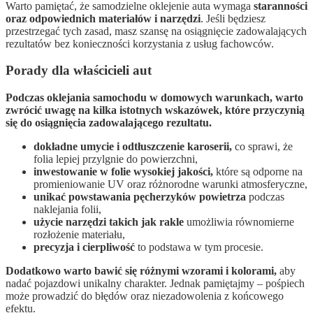
Warto pamiętać, że samodzielne oklejenie auta wymaga
staranności
oraz odpowiednich materiałów i narzędzi
. Jeśli będziesz
przestrzegać tych zasad, masz szansę na osiągnięcie zadowalających
rezultatów bez konieczności korzystania z usług fachowców.
Porady dla właścicieli aut
Podczas oklejania samochodu w domowych warunkach, warto
zwrócić uwagę na kilka istotnych wskazówek, które przyczynią
się do osiągnięcia zadowalającego rezultatu.
dokładne umycie i odtłuszczenie karoserii,
co sprawi, że
folia lepiej przylgnie do powierzchni,
inwestowanie w folie wysokiej jakości,
które są odporne na
promieniowanie UV oraz różnorodne warunki atmosferyczne,
unikać powstawania pęcherzyków powietrza
podczas
naklejania folii,
użycie narzędzi takich jak rakle
umożliwia równomierne
rozłożenie materiału,
precyzja i cierpliwość
to podstawa w tym procesie.
Dodatkowo warto bawić się różnymi wzorami i kolorami,
aby
nadać pojazdowi unikalny charakter. Jednak pamiętajmy – pośpiech
może prowadzić do błędów oraz niezadowolenia z końcowego
efektu.