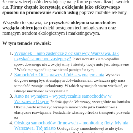
że coraz więcej osób decyduje się na tę formę personalizacji swoich
aut.
Firmy chętnie korzystają z oklejania jako efektywnego
sposobu na promowanie swoich usług
poprzez mobilne reklamy.
Wszystko to sprawia, że
przyszłość oklejania samochodów
wygląda obiecująco
dzięki postępom technologicznym oraz
rosnącym trendom ekologicznym i marketingowym.
W tym temacie również:
Wypadek – auto zastępcze z oc sprawcy Warszawa. Jak
uzyskać samochód zastępczy?
Jesteś uczestnikiem wypadku
spowodowanego nie z twojej winy i niestety twoje auto jest niesprawne
? W takim przypadku powinieneś pamiętać o tym,...
Samochód z OC sprawcy Łódź – wynajem auta
Wypadki
drogowe mogą być stresującym doświadczeniem, zwłaszcza gdy nasz
samochód zostaje uszkodzony. W takich sytuacjach warto wiedzieć, że
istnieje możliwość skorzystania z...
Auto na wynajem – wypożyczalnie samochodów w
Warszawie Okęcie
Podróżując do Warszawy, szczególnie na lotnisko
Okęcie, warto rozważyć wynajem samochodu jako komfortowe i
elastyczne rozwiązanie. Posiadanie własnego środka transportu pozwala
na...
Obsługa samochodów firmowych – monitoring floty. Myjnia
Warszawa, Trójmiasto
Obsługa floty samochodowej to nie tylko