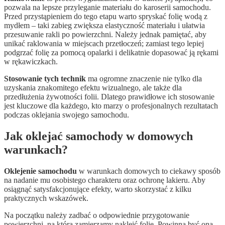
pozwala na lepsze przyleganie materiału do karoserii samochodu.
Przed przystąpieniem do tego etapu warto spryskać folię wodą z
mydłem – taki zabieg zwiększa elastyczność materiału i ułatwia
przesuwanie rakli po powierzchni. Należy jednak pamiętać, aby
unikać raklowania w miejscach przetłoczeń; zamiast tego lepiej
podgrzać folię za pomocą opalarki i delikatnie dopasować ją rękami
w rękawiczkach.
Stosowanie tych technik
ma ogromne znaczenie nie tylko dla
uzyskania znakomitego efektu wizualnego, ale także dla
przedłużenia żywotności folii. Dlatego prawidłowe ich stosowanie
jest kluczowe dla każdego, kto marzy o profesjonalnych rezultatach
podczas oklejania swojego samochodu.
Jak oklejać samochody w domowych
warunkach?
Oklejenie samochodu
w warunkach domowych to ciekawy sposób
na nadanie mu osobistego charakteru oraz ochronę lakieru. Aby
osiągnąć satysfakcjonujące efekty, warto skorzystać z kilku
praktycznych wskazówek.
Na początku należy zadbać o odpowiednie przygotowanie
powierzchni, na którą zamierzamy nakleić folię. Powinna być ona