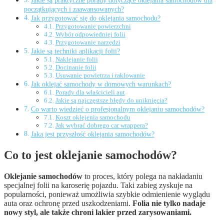
Jakie są praktyczne porady dotyczące oklejania samochodów dla
początkujących i zaawansowanych?
Jak przygotować się do oklejania samochodu?
Przygotowanie powierzchni
Wybór odpowiedniej folii
Przygotowanie narzędzi
Jakie są techniki aplikacji folii?
Naklejanie folii
Docinanie folii
Usuwanie powietrza i raklowanie
Jak oklejać samochody w domowych warunkach?
Porady dla właścicieli aut
Jakie są najczęstsze błędy do uniknięcia?
Co warto wiedzieć o profesjonalnym oklejaniu samochodów?
Koszt oklejenia samochodu
Jak wybrać dobrego car wrappera?
Jaka jest przyszłość oklejania samochodów?
Co to jest oklejanie samochodów?
Oklejanie samochodów
to proces, który polega na nakładaniu
specjalnej folii na karoserię pojazdu. Taki zabieg zyskuje na
popularności, ponieważ umożliwia szybkie odmienienie wyglądu
auta oraz ochronę przed uszkodzeniami.
Folia nie tylko nadaje
nowy styl, ale także chroni lakier przed zarysowaniami.