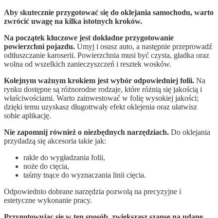
Aby skutecznie przygotować się do oklejania samochodu, warto
zwrócić uwagę na kilka istotnych kroków.
Na początek kluczowe jest dokładne przygotowanie
powierzchni pojazdu.
Umyj i osusz auto, a następnie przeprowadź
odtłuszczanie karoserii. Powierzchnia musi być czysta, gładka oraz
wolna od wszelkich zanieczyszczeń i resztek wosków.
Kolejnym ważnym krokiem jest wybór odpowiedniej folii.
Na
rynku dostępne są różnorodne rodzaje, które różnią się jakością i
właściwościami. Warto zainwestować w folię wysokiej jakości;
dzięki temu uzyskasz długotrwały efekt oklejenia oraz ułatwisz
sobie aplikację.
Nie zapomnij również o niezbędnych narzędziach.
Do oklejania
przydadzą się akcesoria takie jak:
rakle do wygładzania folii,
noże do cięcia,
taśmy tnące do wyznaczania linii cięcia.
Odpowiednio dobrane narzędzia pozwolą na precyzyjne i
estetyczne wykonanie pracy.
Przygotowując się w ten sposób, zwiększasz szanse na udane