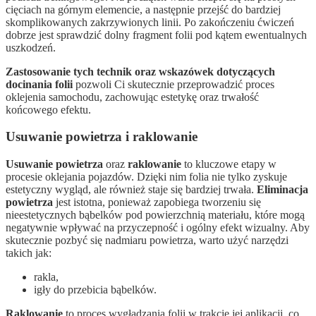
cięciach na górnym elemencie, a następnie przejść do bardziej
skomplikowanych zakrzywionych linii. Po zakończeniu ćwiczeń
dobrze jest sprawdzić dolny fragment folii pod kątem ewentualnych
uszkodzeń.
Zastosowanie tych technik oraz wskazówek dotyczących
docinania folii
pozwoli Ci skutecznie przeprowadzić proces
oklejenia samochodu, zachowując estetykę oraz trwałość
końcowego efektu.
Usuwanie powietrza i raklowanie
Usuwanie powietrza
oraz
raklowanie
to kluczowe etapy w
procesie oklejania pojazdów. Dzięki nim folia nie tylko zyskuje
estetyczny wygląd, ale również staje się bardziej trwała.
Eliminacja
powietrza
jest istotna, ponieważ zapobiega tworzeniu się
nieestetycznych bąbelków pod powierzchnią materiału, które mogą
negatywnie wpływać na przyczepność i ogólny efekt wizualny. Aby
skutecznie pozbyć się nadmiaru powietrza, warto użyć narzędzi
takich jak:
rakla,
igły do przebicia bąbelków.
Raklowanie
to proces wygładzania folii w trakcie jej aplikacji, co